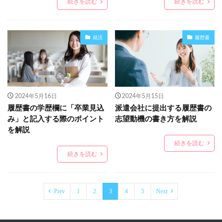
続きを読む
続きを読む
就活
履歴書
2024年5月16日
2024年5月15日
履歴書の学歴欄に「卒業見込
派遣会社に提出する履歴書の
み」と記入する際のポイント
志望動機の書き方を解説
を解説
続きを読む
続きを読む
Prev
1
2
3
4
5
Next