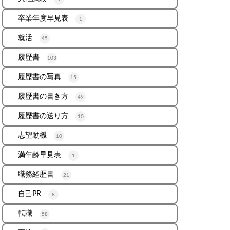
卒業年度早見表
1
就活
45
履歴書
103
履歴書の写真
15
履歴書の書き方
49
履歴書の送り方
10
志望動機
10
満年齢早見表
1
職務経歴書
21
自己PR
8
転職
58