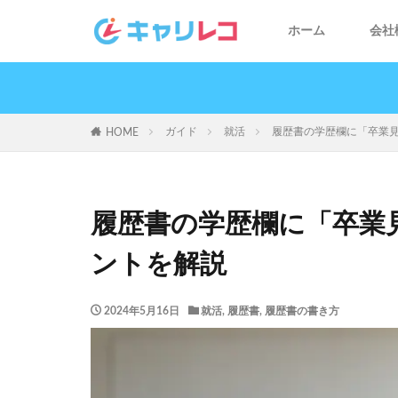
ホーム
会社
ガイド
就活
履歴書の学歴欄に「卒業
HOME
履歴書の学歴欄に「卒業
ントを解説
2024年5月16日
就活
,
履歴書
,
履歴書の書き方