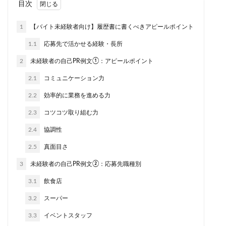
目次
1
【バイト未経験者向け】履歴書に書くべきアピールポイント
1.1
応募先で活かせる経験・長所
2
未経験者の自己PR例文①：アピールポイント
2.1
コミュニケーション力
2.2
効率的に業務を進める力
2.3
コツコツ取り組む力
2.4
協調性
2.5
真面目さ
3
未経験者の自己PR例文②：応募先職種別
3.1
飲食店
3.2
スーパー
3.3
イベントスタッフ