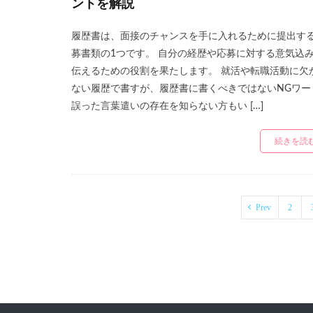
ントを解説
履歴書は、面接のチャンスを手に入れるために提出す
募書類の1つです。 自分の経歴や応募に対する意気込
伝えるための役割を果たします。 就活や転職活動に欠
ない履歴で書すが、履歴書に書くべきではないNGワー
誤った言葉遣いの存在を知らない方もい […]
続きを読
Prev
2