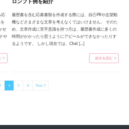
ロンプト例を紹介
る応
履歴書を含む応募書類を作成する際には、自己PRや志望動
みを
機などさまざまな文章を考えなくてはいけません。 そのた
かせ
め、文章作成に苦手意識を持つ方は、履歴書作成に多くの
ドや
時間がかかったり思うようにアピールができなかったりす
るようです。 しかし現在では、Chat […]
む
続きを読む
3
4
5
6
Next