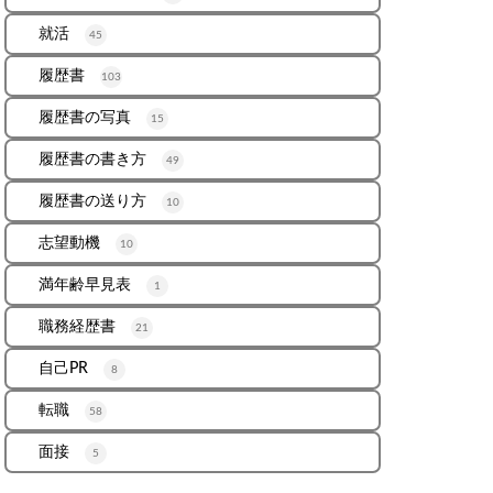
就活
45
履歴書
103
履歴書の写真
15
履歴書の書き方
49
履歴書の送り方
10
志望動機
10
満年齢早見表
1
職務経歴書
21
自己PR
8
転職
58
面接
5