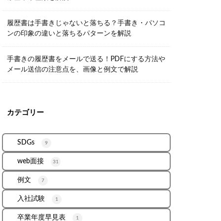
履歴書は手書きじゃないと落ちる？手書き・パソコ
ンの印象の違いと落ちるパターンを解説
手書きの履歴書をメールで送る！PDFにする方法や
メール送信の注意点を、画像と例文で解説
カテゴリー
SDGs
9
web面接
31
例文
7
入社試験
1
卒業年度早見表
1