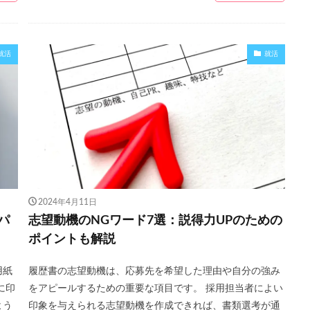
就活
就活
2024年4月11日
パ
志望動機のNGワード7選：説得力UPのための
ポイントも解説
用紙
履歴書の志望動機は、応募先を希望した理由や自分の強み
に印
をアピールするための重要な項目です。 採用担当者によい
よう
印象を与えられる志望動機を作成できれば、書類選考が通