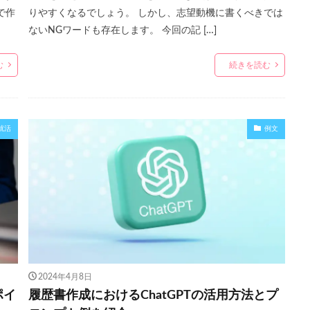
で作
りやすくなるでしょう。 しかし、志望動機に書くべきでは
ないNGワードも存在します。 今回の記 […]
む
続きを読む
就活
例文
2024年4月8日
ポイ
履歴書作成におけるChatGPTの活用方法とプ