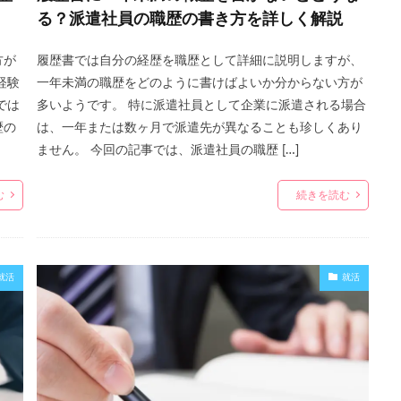
る？派遣社員の職歴の書き方を詳しく解説
方が
履歴書では自分の経歴を職歴として詳細に説明しますが、
経験
一年未満の職歴をどのように書けばよいか分からない方が
では
多いようです。 特に派遣社員として企業に派遣される場合
歴の
は、一年または数ヶ月で派遣先が異なることも珍しくあり
ません。 今回の記事では、派遣社員の職歴 […]
む
続きを読む
就活
就活