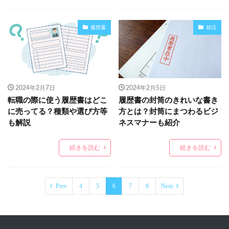
履歴書
就活
2024年2月7日
2024年2月5日
転職の際に使う履歴書はどこ
履歴書の封筒のきれいな書き
に売ってる？種類や選び方等
方とは？封筒にまつわるビジ
も解説
ネスマナーも紹介
続きを読む
続きを読む
Prev
4
5
6
7
8
Next