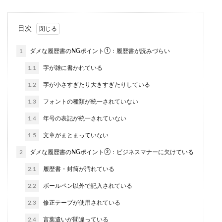
目次
1
ダメな履歴書のNGポイント①：履歴書が読みづらい
1.1
字が雑に書かれている
1.2
字が小さすぎたり大きすぎたりしている
1.3
フォントの種類が統一されていない
1.4
年号の表記が統一されていない
1.5
文章がまとまっていない
2
ダメな履歴書のNGポイント②：ビジネスマナーに欠けている
2.1
履歴書・封筒が汚れている
2.2
ボールペン以外で記入されている
2.3
修正テープが使用されている
2.4
言葉遣いが間違っている