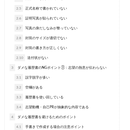
2.5
正式名称で書かれていない
2.6
証明写真が貼られていない
2.7
写真の身だしなみが整っていない
2.8
封筒のサイズが適切でない
2.9
封筒の書き方が正しくない
2.10
送付状がない
3
ダメな履歴書のNGポイント③：志望の熱意が伝わらない
3.1
誤字脱字が多い
3.2
空欄がある
3.3
履歴書を使い回している
3.4
志望動機・自己PRが抽象的な内容である
4
ダメな履歴書を避けるためのポイント
4.1
手書きで作成する場合の注意ポイント