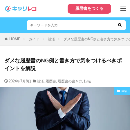
履歴書をつくる
HOME
ガイド
就活
ダメな履歴書のNG例と書き方で気をつけ
ダメな履歴書のNG例と書き方で気をつけるべきポ
イントを解説
2024年7月8日
就活
,
履歴書
,
履歴書の書き方
,
転職
就活