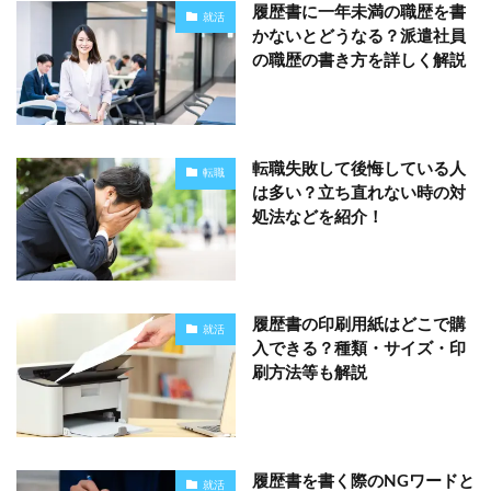
履歴書に一年未満の職歴を書
就活
かないとどうなる？派遣社員
の職歴の書き方を詳しく解説
転職失敗して後悔している人
転職
は多い？立ち直れない時の対
処法などを紹介！
履歴書の印刷用紙はどこで購
就活
入できる？種類・サイズ・印
刷方法等も解説
履歴書を書く際のNGワードと
就活