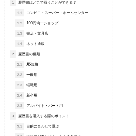
1
履歴書はどこで買うことができる？
1.1
コンビニ・スーパー・ホームセンター
1.2
100円均一ショップ
1.3
書店・文具店
1.4
ネット通販
2
履歴書の種類
2.1
JIS規格
2.2
一般用
2.3
転職用
2.4
新卒用
2.5
アルバイト・パート用
3
履歴書を購入する際のポイント
3.1
目的に合わせて選ぶ