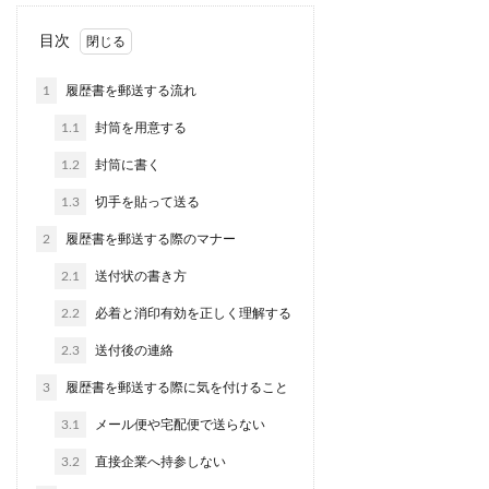
目次
1
履歴書を郵送する流れ
1.1
封筒を用意する
1.2
封筒に書く
1.3
切手を貼って送る
2
履歴書を郵送する際のマナー
2.1
送付状の書き方
2.2
必着と消印有効を正しく理解する
2.3
送付後の連絡
3
履歴書を郵送する際に気を付けること
3.1
メール便や宅配便で送らない
3.2
直接企業へ持参しない