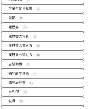
卒業年度早見表
1
就活
45
履歴書
103
履歴書の写真
15
履歴書の書き方
49
履歴書の送り方
10
志望動機
10
満年齢早見表
1
職務経歴書
21
自己PR
8
転職
58