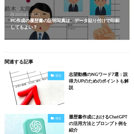
2025年12月1日
PC作成の履歴書の証明写真は、データ貼り付けで印刷
してもよい？
関連する記事
志望動機のNGワード7選：説
就活
得力UPのためのポイントも解
説
履歴書作成におけるChatGPT
例文
の活用方法とプロンプト例を
紹介