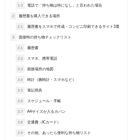
1.3
電話で「持ち物は特になし」と言われた場合
2
履歴書を購入できる場所
2.1
履歴書をスマホで作成・コンビニ印刷できるサイト3選
3
面接時の持ち物チェックリスト
3.1
履歴書
3.2
スマホ、携帯電話
3.3
面接場所の地図
3.4
時計（腕時計・スマホなど）
3.5
筆記用具
3.6
スケジュール・手帳
3.7
A4サイズが入るカバン
3.8
交通費（ICカード）
3.9
その他、あったら便利な持ち物リスト