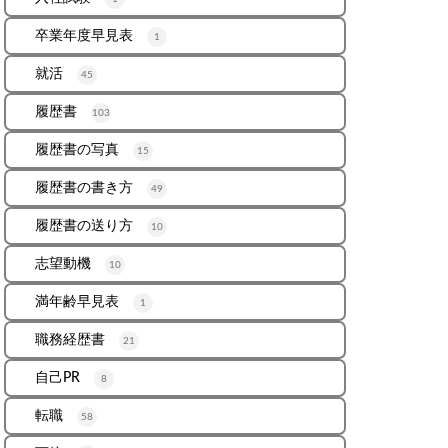
卒業年度早見表
1
就活
45
履歴書
103
履歴書の写真
15
履歴書の書き方
49
履歴書の送り方
10
志望動機
10
満年齢早見表
1
職務経歴書
21
自己PR
8
転職
58