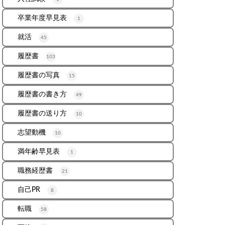
卒業年度早見表
1
就活
45
履歴書
103
履歴書の写真
15
履歴書の書き方
49
履歴書の送り方
10
志望動機
10
満年齢早見表
1
職務経歴書
21
自己PR
8
転職
58