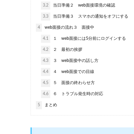
3.2
当日準備２ web面接環境の確認
3.3
当日準備３ スマホの通知をオフにする
4
web面接の流れ３ 面接中
4.1
１ web面接には5分前にログインする
4.2
２ 最初の挨拶
4.3
３ web面接中の話し方
4.4
４ web面接での目線
4.5
５ 面接の終わらせ方
4.6
６ トラブル発生時の対応
5
まとめ