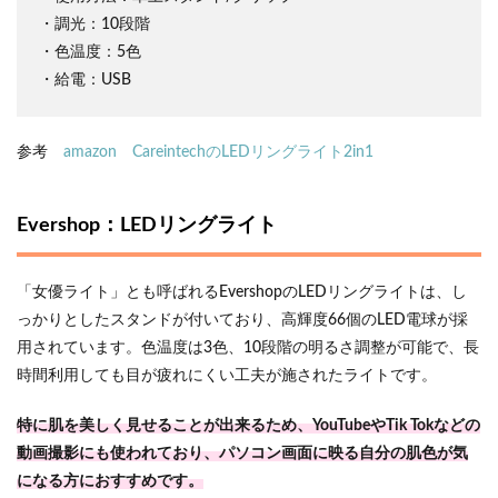
・調光：10段階
・色温度：5色
・給電：USB
参考
amazon CareintechのLEDリングライト2in1
Evershop：LEDリングライト
「女優ライト」とも呼ばれるEvershopのLEDリングライトは、し
っかりとしたスタンドが付いており、高輝度66個のLED電球が採
用されています。色温度は3色、10段階の明るさ調整が可能で、長
時間利用しても目が疲れにくい工夫が施されたライトです。
特に肌を美しく見せることが出来るため、YouTubeやTik Tokなどの
動画撮影にも使われており、パソコン画面に映る自分の
肌色が気
になる方におすすめです。