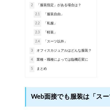
2
「服装指定」がある場合は？
2.1
「服装自由」
2.2
「私服」
2.3
「軽装」
2.4
「スーツ以外」
3
オフィスカジュアルはどんな服装？
4
業種・職種によっては臨機応変に
5
まとめ
Web面接でも服装は「スー