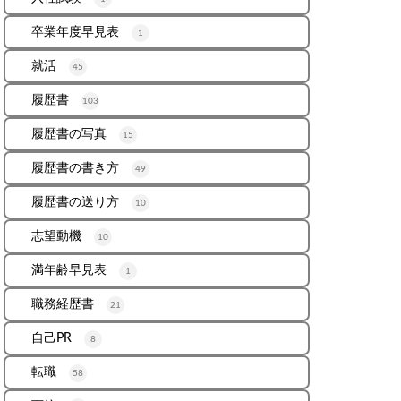
卒業年度早見表
1
就活
45
履歴書
103
履歴書の写真
15
履歴書の書き方
49
履歴書の送り方
10
志望動機
10
満年齢早見表
1
職務経歴書
21
自己PR
8
転職
58