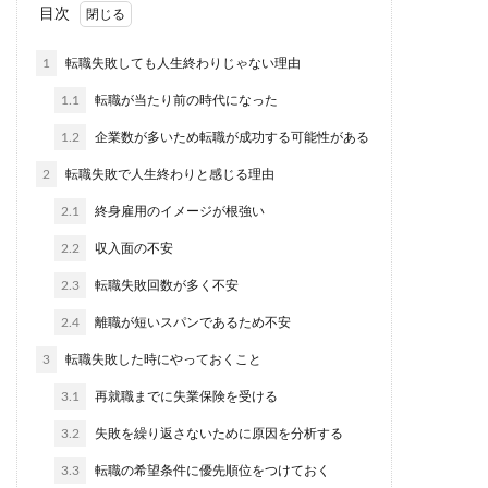
目次
1
転職失敗しても人生終わりじゃない理由
1.1
転職が当たり前の時代になった
1.2
企業数が多いため転職が成功する可能性がある
2
転職失敗で人生終わりと感じる理由
2.1
終身雇用のイメージが根強い
2.2
収入面の不安
2.3
転職失敗回数が多く不安
2.4
離職が短いスパンであるため不安
3
転職失敗した時にやっておくこと
3.1
再就職までに失業保険を受ける
3.2
失敗を繰り返さないために原因を分析する
3.3
転職の希望条件に優先順位をつけておく