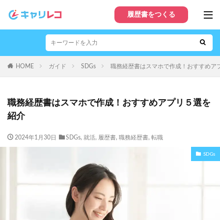
履歴書をつくる
HOME
ガイド
SDGs
職務経歴書はスマホで作成！おすすめア
職務経歴書はスマホで作成！おすすめアプリ５選を
紹介
2024年1月30日
SDGs
,
就活
,
履歴書
,
職務経歴書
,
転職
SDGs