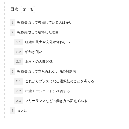
目次
1
転職失敗して後悔している人は多い
2
転職失敗して後悔した理由
2.1
組織の風土や文化が合わない
2.2
給与が低い
2.3
上司との人間関係
3
転職失敗して立ち直れない時の対処法
3.1
これからプラスになる選択肢のことを考える
3.2
転職エージェントに相談する
3.3
フリーランスなどの働き方へ変えてみる
4
まとめ