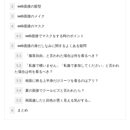
2
web面接の髪型
3
web面接のメイク
4
web面接のマスク
4.1
web面接でマスクをする時のポイント
5
web面接の身だしなみに関するよくある疑問
5.1
「服装自由」と言われた場合は何を着るべき？
5.2
「私服で構いません」「私服で参加してください」と言われ
た場合は何を着るべき？
5.3
画面に映る上半身だけスーツを着るのはアリ？
5.4
夏の面接でクールビズと言われたら？
5.5
画面越しだと顔色が悪く見える気がする…
6
まとめ