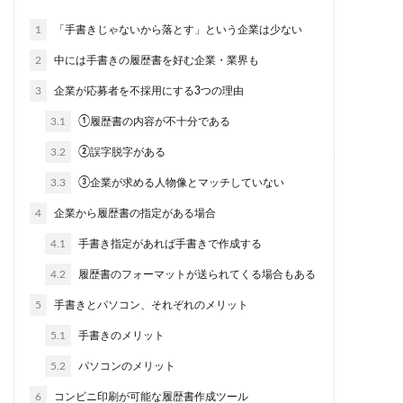
1
「手書きじゃないから落とす」という企業は少ない
2
中には手書きの履歴書を好む企業・業界も
3
企業が応募者を不採用にする3つの理由
3.1
①履歴書の内容が不十分である
3.2
②誤字脱字がある
3.3
③企業が求める人物像とマッチしていない
4
企業から履歴書の指定がある場合
4.1
手書き指定があれば手書きで作成する
4.2
履歴書のフォーマットが送られてくる場合もある
5
手書きとパソコン、それぞれのメリット
5.1
手書きのメリット
5.2
パソコンのメリット
6
コンビニ印刷が可能な履歴書作成ツール