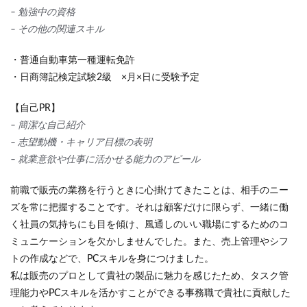
– 勉強中の資格
– その他の関連スキル
・普通自動車第一種運転免許
・日商簿記検定試験2級 ×月×日に受験予定
【自己PR】
– 簡潔な自己紹介
– 志望動機・キャリア目標の表明
– 就業意欲や仕事に活かせる能力のアピール
前職で販売の業務を行うときに心掛けてきたことは、相手のニー
ズを常に把握することです。それは顧客だけに限らず、一緒に働
く社員の気持ちにも目を傾け、風通しのいい職場にするためのコ
ミュニケーションを欠かしませんでした。また、売上管理やシフ
トの作成などで、PCスキルを身につけました。
私は販売のプロとして貴社の製品に魅力を感じたため、タスク管
理能力やPCスキルを活かすことができる事務職で貴社に貢献した