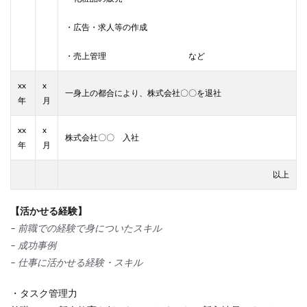
・広告・求人等の作成
・売上管理 など
xx
x
一身上の都合により、株式会社〇〇を退社
年
月
xx
x
株式会社〇〇 入社
年
月
以上
【活かせる経験】
– 前職での経験で身についたスキル
– 成功事例
– 仕事に活かせる経験・スキル
・タスク管理力