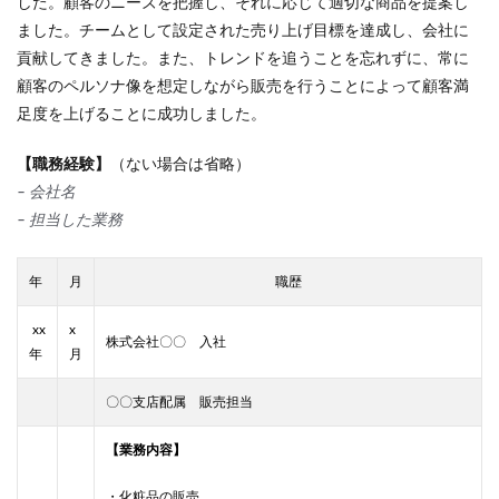
した。顧客のニーズを把握し、それに応じて適切な商品を提案し
ました。チームとして設定された売り上げ目標を達成し、会社に
貢献してきました。また、トレンドを追うことを忘れずに、常に
顧客のペルソナ像を想定しながら販売を行うことによって顧客満
足度を上げることに成功しました。
【職務経験】
（ない場合は省略）
– 会社名
– 担当した業務
年
月
職歴
xx
x
株式会社〇〇 入社
年
月
〇〇支店配属 販売担当
【業務内容】
・化粧品の販売