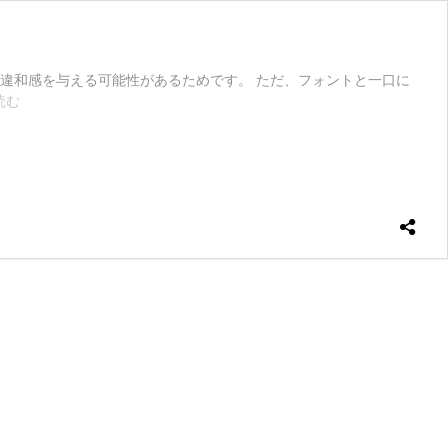
違和感を与える可能性があるためです。 ただ、フォントと一口に
【履
読む
歴
書・
職
務
経
歴
書】
適
切
な
フ
ォ
ン
ト
と
そ