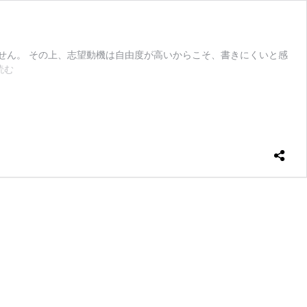
せん。 その上、志望動機は自由度が高いからこそ、書きにくいと感
無
読む
料
で
使
え
る
志
望
動
機
作
成
ツ
ー
ル
を
紹