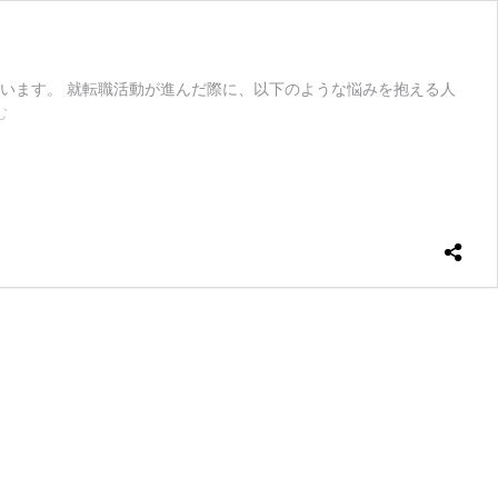
います。 就転職活動が進んだ際に、以下のような悩みを抱える人
【web
む
面
接
は
パ
ソ
コ
ン
が
な
い
と
で
き
な
い？】
自